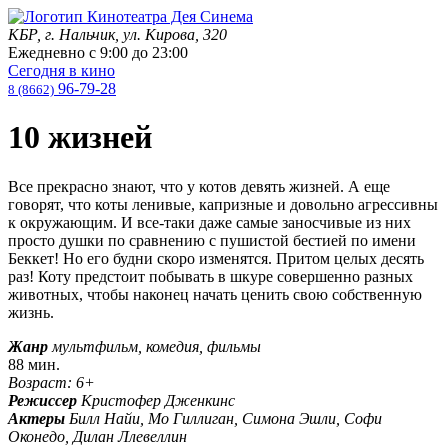
КБР, г. Нальчик, ул. Кирова, 320
Ежедневно с
9:00
до
23:00
Сегодня в кино
96-79-28
8 (8662)
10 жизней
Все прекрасно знают, что у котов девять жизней. А еще
говорят, что коты ленивые, капризные и довольно агрессивны
к окружающим. И все-таки даже самые заносчивые из них
просто душки по сравнению с пушистой бестией по имени
Беккет! Но его будни скоро изменятся. Притом целых десять
раз! Коту предстоит побывать в шкуре совершенно разных
животных, чтобы наконец начать ценить свою собственную
жизнь.
Жанр
мультфильм, комедия, фильмы
88 мин.
Возраст: 6+
Режиссер
Кристофер Дженкинс
Актеры
Билл Найи, Мо Гиллиган, Симона Эшли, Софи
Оконедо, Дилан Ллевеллин