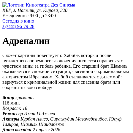
КБР, г. Нальчик, ул. Кирова, 320
Ежедневно с
9:00
до
23:00
Сегодня в кино
96-79-28
8 (8662)
Адреналин
Сюжет картины повествует о Хабибе, который после
пятилетнего тюремного заключения пытается справиться с
чувством вины за гибель ребенка. Его старший брат Шамиль
оказывается в сложной ситуации, связанной с криминальным
авторитетом Ибрагимом. Хабиб сталкивается с дилеммой:
вернуться к криминальной жизни для спасения брата или
сохранить свою свободу
Жанр
криминал
116 мин.
Возраст: 18+
Режиссер
Иман Гаджиев
Актеры
Курбан Алиев, Сиражудин Магомедсаидов, Юсуф
Тагиров, Шамиль Шайдабеков
Дата выхода:
2 апреля 2026