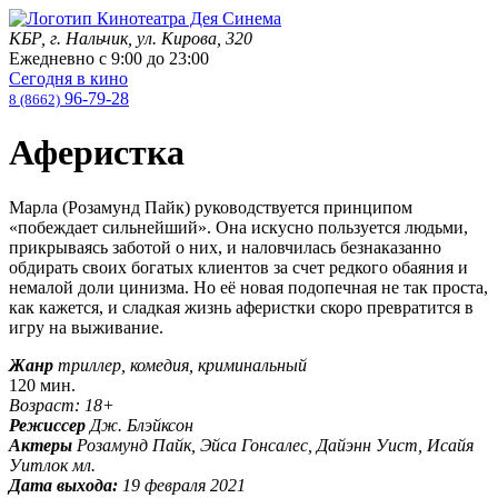
КБР, г. Нальчик, ул. Кирова, 320
Ежедневно с
9:00
до
23:00
Сегодня в кино
96-79-28
8 (8662)
Аферистка
Марла (Розамунд Пайк) руководствуется принципом
«побеждает сильнейший». Она искусно пользуется людьми,
прикрываясь заботой о них, и наловчилась безнаказанно
обдирать своих богатых клиентов за счет редкого обаяния и
немалой доли цинизма. Но её новая подопечная не так проста,
как кажется, и сладкая жизнь аферистки скоро превратится в
игру на выживание.
Жанр
триллер, комедия, криминальный
120 мин.
Возраст: 18+
Режиссер
Дж. Блэйксон
Актеры
Розамунд Пайк, Эйса Гонсалес, Дайэнн Уист, Исайя
Уитлок мл.
Дата выхода:
19 февраля 2021