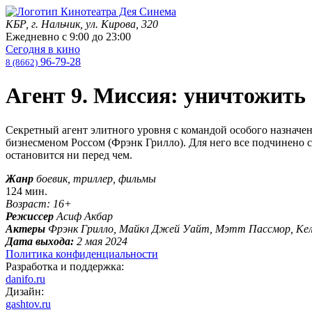
КБР, г. Нальчик, ул. Кирова, 320
Ежедневно с
9:00
до
23:00
Сегодня в кино
96-79-28
8 (8662)
Агент 9. Миссия: уничтожить
Секретный агент элитного уровня с командой особого назнач
бизнесменом Россом (Фрэнк Грилло). Для него все подчинено 
остановится ни перед чем.
Жанр
боевик, триллер, фильмы
124 мин.
Возраст: 16+
Режиссер
Асиф Акбар
Актеры
Фрэнк Грилло, Майкл Джей Уайт, Мэтт Пассмор, Келл
Дата выхода:
2 мая 2024
Политика конфиденциальности
Разработка и поддержка:
danifo.ru
Дизайн:
gashtov.ru