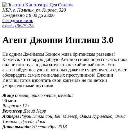
КБР, г. Нальчик, ул. Кирова, 320
Ежедневно с
9:00
до
23:00
Сегодня в кино
96-79-28
8 (8662)
Агент Джонни Инглиш 3.0
Не одним Джеймсом Бондом жива британская разведка!
Кажется, что старую добрую Англию снова пора спасать, пока
она не потонула в доказательствах «хайли лайкли». Этот
агент найдет все улики, которых даже не существует, и сумеет
обезвредить самых гениальных преступников! Джонни
Инглиш готов взболтать свой коктейль не по-детски
уморительными шутками.
Жанр
боевик, приключение, комедия
96 мин.
Возраст: 12+
Режиссер
Дэвид Керр
Актеры
Роуэн Эткинсон, Бен Миллер, Ольга Куриленко, Эмма
Томпсон, Джейк Лэси
Дата выхода:
20 сентября 2018