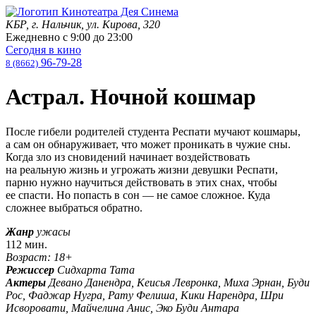
КБР, г. Нальчик, ул. Кирова, 320
Ежедневно с
9:00
до
23:00
Сегодня в кино
96-79-28
8 (8662)
Астрал. Ночной кошмар
После гибели родителей студента Респати мучают кошмары,
а сам он обнаруживает, что может проникать в чужие сны.
Когда зло из сновидений начинает воздействовать
на реальную жизнь и угрожать жизни девушки Респати,
парню нужно научиться действовать в этих снах, чтобы
ее спасти. Но попасть в сон — не самое сложное. Куда
сложнее выбраться обратно.
Жанр
ужасы
112 мин.
Возраст: 18+
Режиссер
Сидхарта Тата
Актеры
Девано Данендра, Кеисья Левронка, Миха Эрнан, Буди
Рос, Фаджар Нугра, Рату Фелиша, Кики Нарендра, Шри
Исворовати, Майчелина Анис, Эко Буди Антара