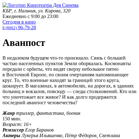
КБР, г. Нальчик, ул. Кирова, 320
Ежедневно с
9:00
до
23:00
Сегодня в кино
96-79-28
8 (8662)
Аванпост
В недалеком будущем что-то произошло. Связь с большей
частью населенных пунктов Земли оборвалась. Космонавты
передали с орбиты, что видят сверху небольшое пятно
в Восточной Европе, по своим очертаниям напоминающее
круг. То, что военные находят за границей этого круга,
шокирует. В магазинах, в автомобилях, на дорогах, в зданиях
больниц и вокзалов, повсюду — следы столкновений. Кто или
что уничтожает все живое? И как долго продержится
последний аванпост человечества?
Жанр
триллер, фантастика, боевик
150 мин.
Возраст: 16+
Режиссер
Егор Баранов
Актеры
Лукерья Ильяшенко, Пётр Фёдоров, Светлана