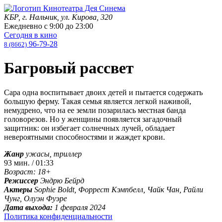
КБР, г. Нальчик, ул. Кирова, 320
Ежедневно с
9:00
до
23:00
Сегодня в кино
96-79-28
8 (8662)
Багровый рассвет
Сара одна воспитывает двоих детей и пытается содержать
большую ферму. Такая семья является легкой наживой,
немудрено, что на ее земли позарилась местная банда
головорезов. Но у женщины появляется загадочный
защитник: он избегает солнечных лучей, обладает
невероятными способностями и жаждет крови.
Жанр
ужасы, триллер
93 мин. / 01:33
Возраст: 18+
Режиссер
Эндрю Бейрд
Актеры
Sophie Boldt, Форрест Кэмпбелл, Чайк Чан, Райли
Чунг, Олуэн Фуэре
Дата выхода:
1 февраля 2024
Политика конфиденциальности