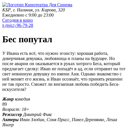
КБР, г. Нальчик, ул. Кирова, 320
Ежедневно с
9:00
до
23:00
Сегодня в кино
96-79-28
8 (8662)
Бес попутал
У Ивана есть всё, что нужно эгоисту: хорошая работа,
доверчивая девушка, любовница и планы на будущее. Но
после аварии он оказывается в руках хитрого Беса, который
предлагает сделку: Иван не попадёт в ад, если отправит на тот
свет невинную девушку по имени Аня. Однако знакомство с
ней меняет его жизнь, и Иван осознаёт, что принять решение
не так просто. Сможет ли внезапная любовь победить Беса-
искусителя?
Жанр
комедия
89
Возраст: 18+
Режиссер
Дмитрий Фикс
Актеры
Иван Злобин, Соня Присс, Павел Деревянко, Леша
Янгер