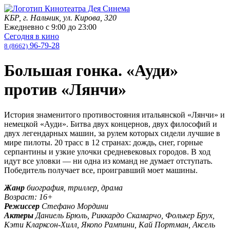
КБР, г. Нальчик, ул. Кирова, 320
Ежедневно с
9:00
до
23:00
Сегодня в кино
96-79-28
8 (8662)
Большая гонка. «Ауди»
против «Лянчи»
История знаменитого противостояния итальянской «Лянчи» и
немецкой «Ауди». Битва двух концернов, двух философий и
двух легендарных машин, за рулем которых сидели лучшие в
мире пилоты. 20 трасс в 12 странах: дождь, снег, горные
серпантины и узкие улочки средневековых городов. В ход
идут все уловки — ни одна из команд не думает отступать.
Победитель получает все, проигравший моет машины.
Жанр
биография, триллер, драма
Возраст: 16+
Режиссер
Стефано Мордини
Актеры
Даниель Брюль, Риккардо Скамарчо, Фолькер Брух,
Кэти Кларксон-Хилл, Якопо Рампини, Кай Портман, Аксель