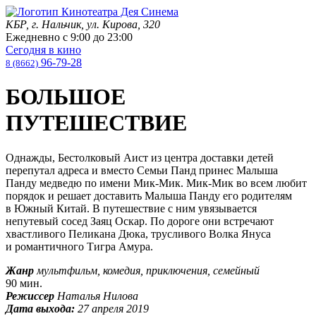
КБР, г. Нальчик, ул. Кирова, 320
Ежедневно с
9:00
до
23:00
Сегодня в кино
96-79-28
8 (8662)
БОЛЬШОЕ
ПУТЕШЕСТВИЕ
Однажды, Бестолковый Аист из центра доставки детей
перепутал адреса и вместо Семьи Панд принес Малыша
Панду медведю по имени Мик-Мик. Мик-Мик во всем любит
порядок и решает доставить Малыша Панду его родителям
в Южный Китай. В путешествие с ним увязывается
непутевый сосед Заяц Оскар. По дороге они встречают
хвастливого Пеликана Дюка, трусливого Волка Януса
и романтичного Тигра Амура.
Жанр
мультфильм, комедия, приключения, семейный
90 мин.
Режиссер
Наталья Нилова
Дата выхода:
27 апреля 2019