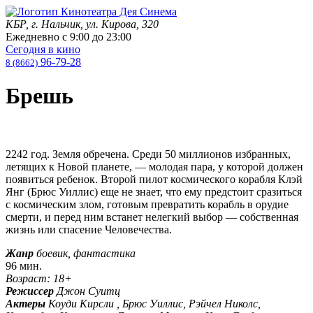
КБР, г. Нальчик, ул. Кирова, 320
Ежедневно с
9:00
до
23:00
Сегодня в кино
96-79-28
8 (8662)
Брешь
2242 год. Земля обречена. Среди 50 миллионов избранных,
летящих к Новой планете, — молодая пара, у которой должен
появиться ребенок. Второй пилот космического корабля Клэй
Янг (Брюс Уиллис) еще не знает, что ему предстоит сразиться
с космическим злом, готовым превратить корабль в орудие
смерти, и перед ним встанет нелегкий выбор — собственная
жизнь или спасение Человечества.
Жанр
боевик, фантастика
96 мин.
Возраст: 18+
Режиссер
Джон Суитц
Актеры
Коуди Кирсли , Брюс Уиллис, Рэйчел Николс,