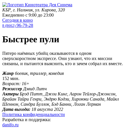
КБР, г. Нальчик, ул. Кирова, 320
Ежедневно с
9:00
до
23:00
Сегодня в кино
96-79-28
8 (8662)
Быстрее пули
Пятеро наёмных убийц оказываются в одном
сверхскоростном экспрессе. Они узнают, что их миссии
связаны, и пытаются выяснить, кто и зачем собрал их вместе.
Жанр
боевик, триллер, комедия
152 мин.
Возраст: 16+
Режиссер
Дэвид Литч
Актеры
Брэд Питт, Джои Кинг, Аарон Тейлор-Джонсон,
Брайан Тайри Генри, Эндрю Кодзи, Хироюки Санада, Майкл
Шеннон, Сандра Буллок, Бэд Банни, Логан Лерман
Дата выхода:
18 августа 2022
Политика конфиденциальности
Разработка и поддержка:
danifo.ru