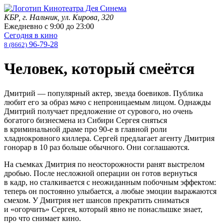
КБР, г. Нальчик, ул. Кирова, 320
Ежедневно с
9:00
до
23:00
Сегодня в кино
96-79-28
8 (8662)
Человек, который смеётся
Дмитрий — популярный актер, звезда боевиков. Публика
любит его за образ мачо с непроницаемым лицом. Однажды
Дмитрий получает предложение от сурового, но очень
богатого бизнесмена из Сибири Сергея сняться
в криминальной драме про 90-е в главной роли
хладнокровного киллера. Сергей предлагает агенту Дмитрия
гонорар в 10 раз больше обычного. Они соглашаются.
На съемках Дмитрия по неосторожности ранят выстрелом
дробью. После несложной операции он готов вернуться
в кадр, но сталкивается с неожиданным побочным эффектом:
теперь он постоянно улыбается, а любые эмоции выражаются
смехом. У Дмитрия нет шансов прекратить сниматься
и «огорчить» Сергея, который явно не понаслышке знает,
про что снимает кино.