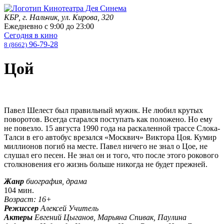
КБР, г. Нальчик, ул. Кирова, 320
Ежедневно с
9:00
до
23:00
Сегодня в кино
96-79-28
8 (8662)
Цой
Павел Шелест был правильный мужик. Не любил крутых
поворотов. Всегда старался поступать как положено. Но ему
не повезло. 15 августа 1990 года на раскаленной трассе Слока-
Талси в его автобус врезался «Москвич» Виктора Цоя. Кумир
миллионов погиб на месте. Павел ничего не знал о Цое, не
слушал его песен. Не знал он и того, что после этого рокового
столкновения его жизнь больше никогда не будет прежней.
Жанр
биография, драма
104 мин.
Возраст: 16+
Режиссер
Алексей Учитель
Актеры
Евгений Цыганов, Марьяна Спивак, Паулина