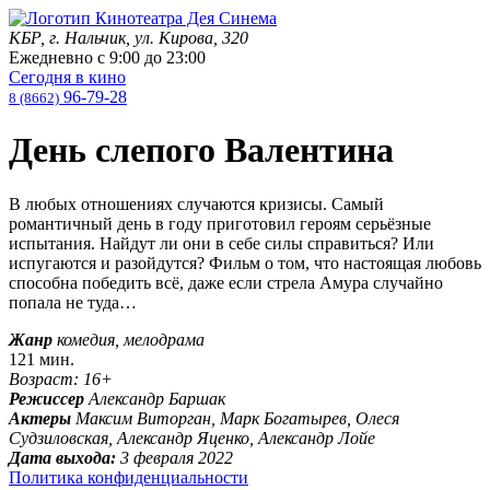
КБР, г. Нальчик, ул. Кирова, 320
Ежедневно с
9:00
до
23:00
Сегодня в кино
96-79-28
8 (8662)
День слепого Валентина
В любых отношениях случаются кризисы. Самый
романтичный день в году приготовил героям серьёзные
испытания. Найдут ли они в себе силы справиться? Или
испугаются и разойдутся? Фильм о том, что настоящая любовь
способна победить всё, даже если стрела Амура случайно
попала не туда…
Жанр
комедия, мелодрама
121 мин.
Возраст: 16+
Режиссер
Александр Баршак
Актеры
Максим Виторган, Марк Богатырев, Олеся
Судзиловская, Александр Яценко, Александр Лойе
Дата выхода:
3 февраля 2022
Политика конфиденциальности