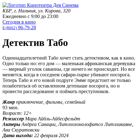
КБР, г. Нальчик, ул. Кирова, 320
Ежедневно с
9:00
до
23:00
Сегодня в кино
96-79-28
8 (8662)
Детектив Табо
Одиннадцатилетний Табо хочет стать детективом, как в кино.
Одно только но: его дом — маленькая африканская деревушка
— мирный уголок саванны, где ничего не происходит. Но все
меняется, когда в соседнем сафари-парке убивают носорога.
Теперь Табо и его новой подруге Эмме предстоит не только
позаботиться об оставленном детеныше носорога, но и
провести расследование и поймать преступников.
Жанр
приключение, фильмы, семейный
93 мин.
Возраст: 12+
Режиссер
Мара Айбль-Айбесфельдт
Актеры
Андреа Савацки, Литлхохонолофатсо Литлхакаяне,
Ава Скуратовски
Дата выхода:
22 февраля 2024