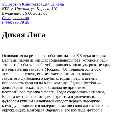
КБР, г. Нальчик, ул. Кирова, 320
Ежедневно с
9:00
до
23:00
Сегодня в кино
96-79-28
8 (8662)
Дикая Лига
Основанная на реальных событиях начала XX века история
Варлама, парня из низших социальных слоев, которому ради
того, чтобы быть с любимой, пришлось покинуть родные края
и начать жизнь заново в Москве… Отличившегося в бою
«стенка на стенку», его замечает англичанин, владелец
закрытого футбольного клуба, который предлагает ему
попробовать свои силы в его команде. Однако футбол —
аристократическая игра и команда не принимает
неотесанного бурлака с Волги. Тогда собравшись с силами,
Варлам вместе с настоящим патриотом и увлеченным
футболом купцом Балашовым создает первую народную
команду и становится лидером, изменив свою жизнь и жизнь
окружающих. Благодаря Варламу и его команде, футбол в