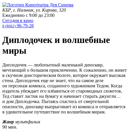
КБР, г. Нальчик, ул. Кирова, 320
Ежедневно с
9:00
до
23:00
Сегодня в кино
96-79-28
8 (8662)
Диплодочек и волшебные
миры
Диплодочек — любопытный маленький динозавр,
мечтающий о большом приключении. К сожалению, он живет
в скучном доисторическом болоте, которое окружает высокая
стена. Диплодочек еще не знает, что на самом деле
он персонаж комикса, созданного художником Тедом. Когда
издатель убеждает его избавиться от старомодных сюжетов,
Тед ставит ластик на бумагу и начинает стирать джунгли…
и дом Диплодочка. Пытаясь спастись от смертельной
опасности, динозавр выпрыгивает из комикса и отправляется
в удивительное путешествие по волшебным мирам.
Жанр
мультфильм
90 мин.