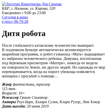
КБР, г. Нальчик, ул. Кирова, 320
Ежедневно с
9:00
до
23:00
Сегодня в кино
96-79-28
8 (8662)
Дитя робота
После глобального катаклизма человечество вымирает.
В подземном бункере автоматически активизируется
аварийная программа, и робот-гуманоид «Мать» выращивает
из эмбриона человеческого ребенка. Девушка, воспитанная
под бережным присмотром «Матери», никогда не видела
ни поверхности Земли, ни других людей. Но однажды ее мир
переворачивается, когда на пороге убежища появляется
женщина с просьбой о помощи…
Жанр
фантастика, триллер
115 мин.
Возраст: 16+
Режиссер
Грант Спьютор
Актеры
Роуз Бирн, Хилари Суэнк, Клара Ругор, Люк Хокер
Дата выхода:
20 июня 2019