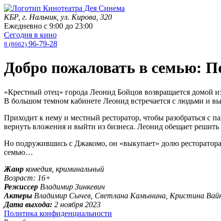
КБР, г. Нальчик, ул. Кирова, 320
Ежедневно с
9:00
до
23:00
Сегодня в кино
96-79-28
8 (8662)
Добро пожаловать в семью: П
«Крестный отец» города Леонид Бойцов возвращается домой из
В большом темном кабинете Леонид встречается с людьми и в
Приходит к нему и местный ресторатор, чтобы разобраться с п
вернуть вложения и выйти из бизнеса. Леонид обещает решить 
Но подружившись с Джакомо, он «выкупает» долю ресторатора и
семью…
Жанр
комедия, криминальный
Возраст: 16+
Режиссер
Владимир Зинкевич
Актеры
Владимир Сычев, Светлана Камынина, Кристина Вайн
Дата выхода:
2 ноября 2023
Политика конфиденциальности