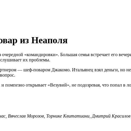
овар из Неаполя
 очередной «командировки». Большая семья встречает его вечер
ыслушивает их проблемы.
артнером — шеф-поваром Джакомо. Итальянец взял деньги, но не
вопрос.
 помпезно открывает «Везувий», не подозревая, что попал в ло
ас, Вячеслав Морозов, Торнике Квитатиани, Дмитрий Красилов