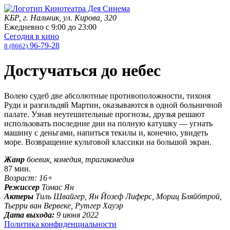
КБР, г. Нальчик, ул. Кирова, 320
Ежедневно с
9:00
до
23:00
Сегодня в кино
96-79-28
8 (8662)
Достучаться до небес
Волею судеб две абсолютные противоположности, тихоня
Руди и разгильдяй Мартин, оказываются в одной больничной
палате. Узнав неутешительные прогнозы, друзья решают
использовать последние дни на полную катушку — угнать
машину с деньгами, напиться текилы и, конечно, увидеть
море. Возвращение культовой классики на большой экран.
Жанр
боевик, комедия, трагикомедия
87 мин.
Возраст: 16+
Режиссер
Томас Ян
Актеры
Тиль Швайгер, Ян Йозеф Лиферс, Мориц Бляйбтрой,
Тьерри ван Вервеке, Рутгер Хауэр
Дата выхода:
9 июня 2022
Политика конфиденциальности