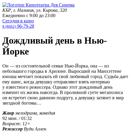
КБР, г. Нальчик, ул. Кирова, 320
Ежедневно с
9:00
до
23:00
Сегодня в кино
96-79-28
8 (8662)
Дождливый день в Нью-
Йорке
Он — из состоятельной семьи Нью-Йорка, она — из
небольшого городка в Аризоне. Выросший на Манхэттене
юноша мечтает показать ей свой любимый город. Судьба дает
ему шанс, когда девушку отправляют взять интервью
у известного режиссера. Однако этот дождливый день
изменит их жизнь навсегда. В проливной суете мегаполиса
он встретит свою давнюю подругу, а девушку затянет в мир
звездной богемы…
Жанр
мелодрама, комедия
92 мин. / 01:32
Возраст: 12+
Режиссер
Вуди Аллен