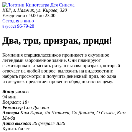
КБР, г. Нальчик, ул. Кирова, 320
Ежедневно с
9:00
до
23:00
Сегодня в кино
96-79-28
8 (8662)
Два, три, призрак, приди!
Компания старшеклассников проникает в окутанное
легендами заброшенное здание. Они планируют
сымитировать и заснять ритуал вызова призрака, который
отвечает на любой вопрос, выложить на видеохостинг,
набрать просмотры и получить денежный приз, но одна
из девушек предлагает провести обряд по-настоящему.
Жанр
ужасы
94 мин.
Возраст: 18+
Режиссер
Сон Дон-ван
Актеры
Ким Е-рим, Ли Чхан-хён, Со Дон-хён, О Со-хён, Ким
Ын-би
Дата выхода:
26 февраля 2026
Купить билет