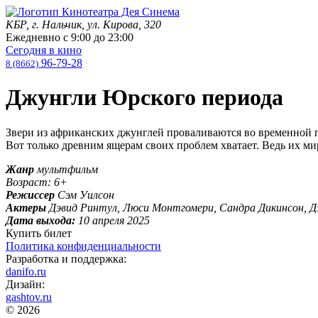
КБР, г. Нальчик, ул. Кирова, 320
Ежедневно с
9:00
до
23:00
Сегодня в кино
96-79-28
8 (8662)
Джунгли Юрского периода
Звери из африканских джунглей проваливаются во временной по
Вот только древним ящерам своих проблем хватает. Ведь их м
Жанр
мультфильм
Возраст: 6+
Режиссер
Сэм Уилсон
Актеры
Дэвид Ринтул, Люси Монтгомери, Сандра Дикинсон, Д
Дата выхода:
10 апреля 2025
Купить билет
Политика конфиденциальности
Разработка и поддержка:
danifo.ru
Дизайн:
gashtov.ru
© 2026