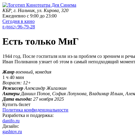
КБР, г. Нальчик, ул. Кирова, 320
Ежедневно с
9:00
до
23:00
Сегодня в кино
96-79-28
8 (8662)
Есть только МиГ
1944 год. После госпиталя или из-за проблем со зрением и р
Иван Поливанов узнает об этом в самый неподходящий момент
Жанр
военный, комедия
1 ч 40 мин
Возраст: 12+
Режиссер
Александр Жигалкин
Актеры
Даниил Попов, София Лопунова, Владимир Ильин, Але
Дата выхода:
27 ноября 2025
Купить билет
Политика конфиденциальности
Разработка и поддержка:
danifo.ru
Дизайн:
gashtov.ru