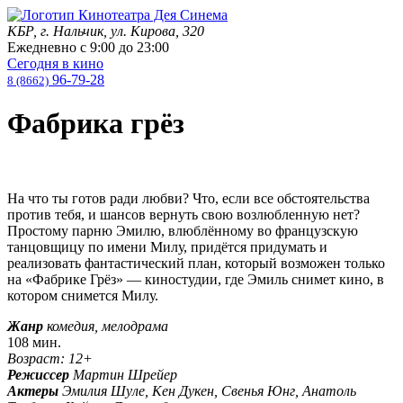
КБР, г. Нальчик, ул. Кирова, 320
Ежедневно с
9:00
до
23:00
Сегодня в кино
96-79-28
8 (8662)
Фабрика грёз
На что ты готов ради любви? Что, если все обстоятельства
против тебя, и шансов вернуть свою возлюбленную нет?
Простому парню Эмилю, влюблённому во французскую
танцовщицу по имени Милу, придётся придумать и
реализовать фантастический план, который возможен только
на «Фабрике Грёз» — киностудии, где Эмиль снимет кино, в
котором снимется Милу.
Жанр
комедия, мелодрама
108 мин.
Возраст: 12+
Режиссер
Мартин Шрейер
Актеры
Эмилия Шуле, Кен Дукен, Свенья Юнг, Анатоль