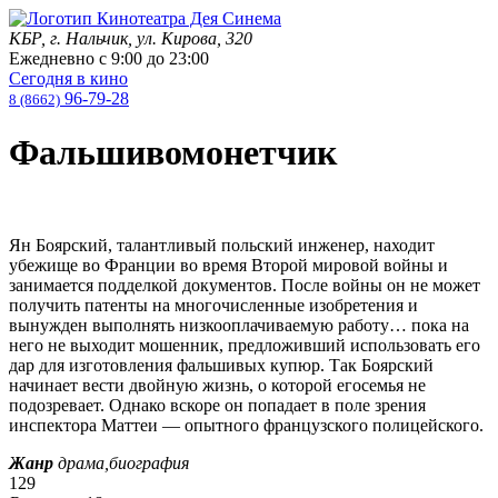
КБР, г. Нальчик, ул. Кирова, 320
Ежедневно с
9:00
до
23:00
Сегодня в кино
96-79-28
8 (8662)
Фальшивомонетчик
Ян Боярский, талантливый польский инженер, находит
убежище во Франции во время Второй мировой войны и
занимается подделкой документов. После войны он не может
получить патенты на многочисленные изобретения и
вынужден выполнять низкооплачиваемую работу… пока на
него не выходит мошенник, предложивший использовать его
дар для изготовления фальшивых купюр. Так Боярский
начинает вести двойную жизнь, о которой егосемья не
подозревает. Однако вскоре он попадает в поле зрения
инспектора Маттеи — опытного французского полицейского.
Жанр
драма,биография
129