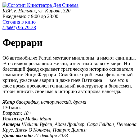
КБР, г. Нальчик, ул. Кирова, 320
Ежедневно с
9:00
до
23:00
Сегодня в кино
96-79-28
8 (8662)
Феррари
Об автомобилях Ferrari мечтают миллионы, а имеют единицы.
Это символ роскошной жизни, известный во всем мире. Но
блестящий фасад скрывает трагическую историю основателя
компании Энцо Феррари. Семейные проблемы, финансовый
кризис, ужасные аварии и даже гнев Ватикана — все это в
свое время преодолел гениальный конструктор и бизнесмен,
чтобы вписать свое имя в историю автопрома навсегда.
Жанр
биография, исторический, драма
130 мин.
Возраст: 18+
Режиссер
Майкл Манн
Актеры
Шейлин Вудли, Адам Драйвер, Сара Гейдон, Пенелопа
Крус, Джек О'Коннелл, Патрик Демпси
Дата выхода:
21 декабря 2023