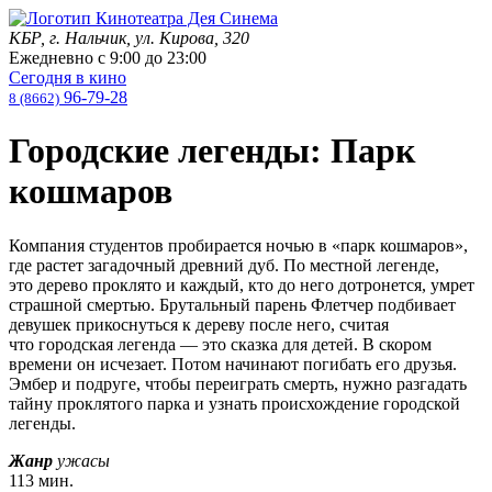
КБР, г. Нальчик, ул. Кирова, 320
Ежедневно с
9:00
до
23:00
Сегодня в кино
96-79-28
8 (8662)
Городские легенды: Парк
кошмаров
Компания студентов пробирается ночью в «парк кошмаров»,
где растет загадочный древний дуб. По местной легенде,
это дерево проклято и каждый, кто до него дотронется, умрет
страшной смертью. Брутальный парень Флетчер подбивает
девушек прикоснуться к дереву после него, считая
что городская легенда — это сказка для детей. В скором
времени он исчезает. Потом начинают погибать его друзья.
Эмбер и подруге, чтобы переиграть смерть, нужно разгадать
тайну проклятого парка и узнать происхождение городской
легенды.
Жанр
ужасы
113 мин.