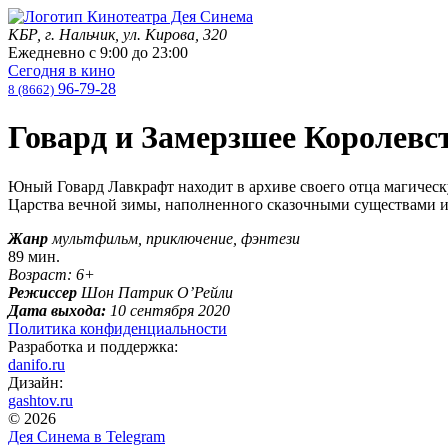
КБР, г. Нальчик, ул. Кирова, 320
Ежедневно с
9:00
до
23:00
Сегодня в кино
96-79-28
8 (8662)
Говард и Замерзшее Королевс
Юный Говард Лавкрафт находит в архиве своего отца магиче
Царства вечной зимы, наполненного сказочными существами
Жанр
мультфильм, приключение, фэнтези
89 мин.
Возраст: 6+
Режиссер
Шон Патрик О’Рейли
Дата выхода:
10 сентября 2020
Политика конфиденциальности
Разработка и поддержка:
danifo.ru
Дизайн:
gashtov.ru
© 2026
Дея Синема в
Telegram