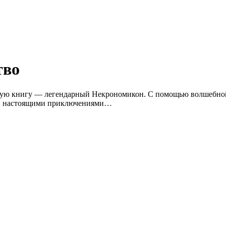
тво
скую книгу — легендарный Некрономикон. С помощью волшебной
 и настоящими приключениями…