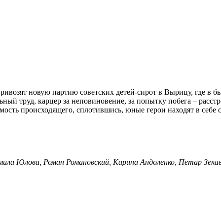
ривозят новую партию советских детей-сирот в Вырицу, где в 
ный труд, карцер за неповиновение, за попытку побега – расстр
ость происходящего, сплотившись, юные герои находят в себе с
мила Юлова, Роман Романовский, Карина Андоленко, Петар Зекав