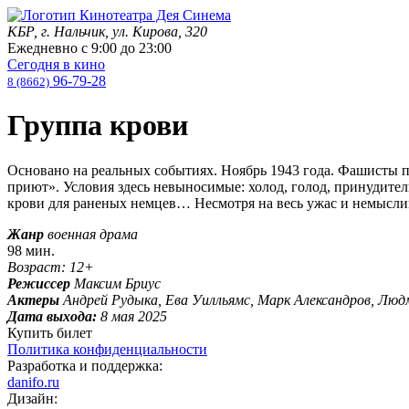
КБР, г. Нальчик, ул. Кирова, 320
Ежедневно с
9:00
до
23:00
Сегодня в кино
96-79-28
8 (8662)
Группа крови
Основано на реальных событиях. Ноябрь 1943 года. Фашисты п
приют». Условия здесь невыносимые: холод, голод, принудитель
крови для раненых немцев… Несмотря на весь ужас и немыслим
Жанр
военная драма
98 мин.
Возраст: 12+
Режиссер
Максим Бриус
Актеры
Андрей Рудыка, Ева Уилльямс, Марк Александров, Люд
Дата выхода:
8 мая 2025
Купить билет
Политика конфиденциальности
Разработка и поддержка:
danifo.ru
Дизайн: