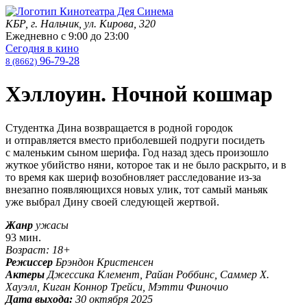
КБР, г. Нальчик, ул. Кирова, 320
Ежедневно с
9:00
до
23:00
Сегодня в кино
96-79-28
8 (8662)
Хэллоуин. Ночной кошмар
Студентка Дина возвращается в родной городок
и отправляется вместо приболевшей подруги посидеть
с маленьким сыном шерифа. Год назад здесь произошло
жуткое убийство няни, которое так и не было раскрыто, и в
то время как шериф возобновляет расследование из-за
внезапно появляющихся новых улик, тот самый маньяк
уже выбрал Дину своей следующей жертвой.
Жанр
ужасы
93 мин.
Возраст: 18+
Режиссер
Брэндон Кристенсен
Актеры
Джессика Клемент, Райан Роббинс, Саммер Х.
Хауэлл, Киган Коннор Трейси, Мэтти Финочио
Дата выхода:
30 октября 2025