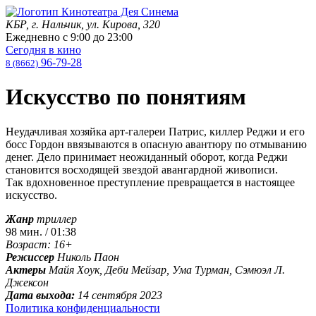
КБР, г. Нальчик, ул. Кирова, 320
Ежедневно с
9:00
до
23:00
Сегодня в кино
96-79-28
8 (8662)
Искусство по понятиям
Неудачливая хозяйка арт-галереи Патрис, киллер Реджи и его
босс Гордон ввязываются в опасную авантюру по отмыванию
денег. Дело принимает неожиданный оборот, когда Реджи
становится восходящей звездой авангардной живописи.
Так вдохновенное преступление превращается в настоящее
искусство.
Жанр
триллер
98 мин. / 01:38
Возраст: 16+
Режиссер
Николь Паон
Актеры
Майя Хоук, Деби Мейзар, Ума Турман, Сэмюэл Л.
Джексон
Дата выхода:
14 сентября 2023
Политика конфиденциальности