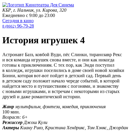
КБР, г. Нальчик, ул. Кирова, 320
Ежедневно с
9:00
до
23:00
Сегодня в кино
96-79-28
8 (8662)
История игрушек 4
Астронавт Базз, ковбой Вуди, пёс Слинки, тиранозавр Рекс
и вся команда игрушек снова вместе, и они как никогда
готовы к приключениям. С тех пор, как Энди поступил
в колледж, игрушки поселились в доме своей новой хозяйки
Бонни, которая вот-вот пойдет в детский сад. Первый день
в детском саду положит начало череде событий, в которой
найдется место и путешествиям с погонями, и знакомству
с новыми игрушками, и встречам с некоторыми из старых
друзей и даже романтической истории.
Жанр
мультфильм, фэнтези, комедия, приключения
100 мин.
Возраст: 6+
Режиссер
Джош Кули
Актеры
Киану Ривз, Кристина Хендрикс, Том Хэнкс, Джордан