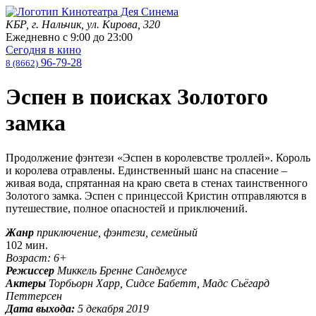
КБР, г. Нальчик, ул. Кирова, 320
Ежедневно с
9:00
до
23:00
Сегодня в кино
96-79-28
8 (8662)
Эспен в поисках Золотого
замка
Продолжение фэнтези «Эспен в королевстве троллей». Король
и королева отравлены. Единственный шанс на спасение –
живая вода, спрятанная на краю света в стенах таинственного
Золотого замка. Эспен с принцессой Кристин отправляются в
путешествие, полное опасностей и приключений.
Жанр
приключение, фэнтези, семейный
102 мин.
Возраст: 6+
Режиссер
Миккель Бренне Сандемусе
Актеры
Торбьорн Харр, Сидсе Бабетт, Мадс Сьёгард
Петтерсен
Дата выхода:
5 декабря 2019