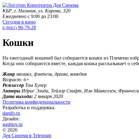
КБР, г. Нальчик, ул. Кирова, 320
Ежедневно с
9:00
до
23:00
Сегодня в кино
96-79-28
8 (8662)
Кошки
На ежегодный кошачий бал собираются кошки из Племени избр
Когда они собираются вместе, каждая кошка рассказывает о себ
Жанр
мюзикл, фэнтези, драма, комедия
Возраст: 6+
Режиссер
Том Хупер
Актеры
Идрис Эльба, Тейлор Свифт, Иэн Маккеллен, Франческ
Дата выхода:
2 января 2020
Политика конфиденциальности
Разработка и поддержка:
danifo.ru
Дизайн:
gashtov.ru
© 2026
Дея Синема в
Telegram