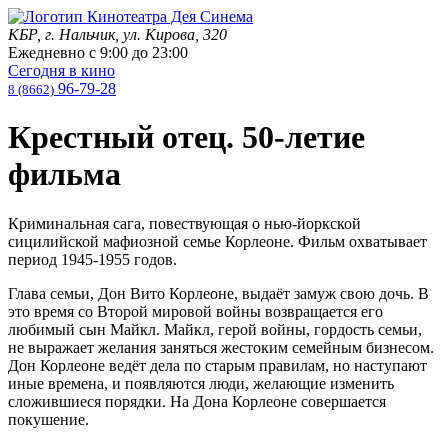
КБР, г. Нальчик, ул. Кирова, 320
Ежедневно с
9:00
до
23:00
Сегодня в кино
96-79-28
8 (8662)
Крестный отец. 50-летие
фильма
Криминальная сага, повествующая о нью-йоркской
сицилийской мафиозной семье Корлеоне. Фильм охватывает
период 1945-1955 годов.
Глава семьи, Дон Вито Корлеоне, выдаёт замуж свою дочь. В
это время со Второй мировой войны возвращается его
любимый сын Майкл. Майкл, герой войны, гордость семьи,
не выражает желания заняться жестоким семейным бизнесом.
Дон Корлеоне ведёт дела по старым правилам, но наступают
иные времена, и появляются люди, желающие изменить
сложившиеся порядки. На Дона Корлеоне совершается
покушение.