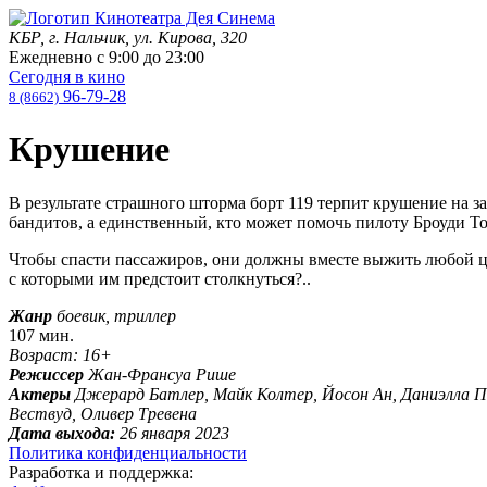
КБР, г. Нальчик, ул. Кирова, 320
Ежедневно с
9:00
до
23:00
Сегодня в кино
96-79-28
8 (8662)
Крушение
В результате страшного шторма борт 119 терпит крушение на з
бандитов, а единственный, кто может помочь пилоту Броуди То
Чтобы спасти пассажиров, они должны вместе выжить любой цено
с которыми им предстоит столкнуться?..
Жанр
боевик, триллер
107 мин.
Возраст: 16+
Режиссер
Жан-Франсуа Рише
Актеры
Джерард Батлер, Майк Колтер, Йосон Ан, Даниэлла Пин
Вествуд, Оливер Тревена
Дата выхода:
26 января 2023
Политика конфиденциальности
Разработка и поддержка: