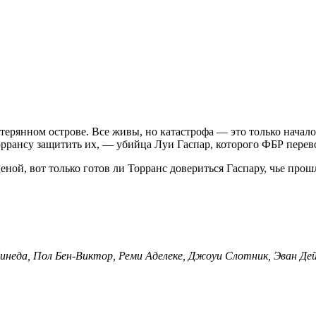
атерянном острове. Все живы, но катастрофа — это только нача
ррансу защитить их, — убийца Луи Гаспар, которого ФБР перево
й, вот только готов ли Торранс довериться Гаспару, чье прошло
еда, Пол Бен-Виктор, Реми Аделеке, Джоуи Слотник, Эван Дейн Т