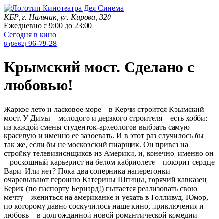
КБР, г. Нальчик, ул. Кирова, 320
Ежедневно с
9:00
до
23:00
Сегодня в кино
96-79-28
8 (8662)
Крымский мост. Сделано с
любовью!
Жаркое лето и ласковое море – в Керчи строится Крымский
мост. У Димы – молодого и дерзкого строителя – есть хобби:
из каждой смены студенток-археологов выбрать самую
красивую и именно ее завоевать. И в этот раз случилось бы
так же, если бы не московский пиарщик. Он привез на
стройку телевизионщиков из Америки, и, конечно, именно он
– роскошный карьерист на белом кабриолете – покорит сердце
Вари. Или нет? Пока два соперника наперегонки
очаровывают героиню Катерины Шпицы, горячий кавказец
Берик (по паспорту Бернард!) пытается реализовать свою
мечту – жениться на американке и уехать в Голливуд. Юмор,
по которому давно соскучилось наше кино, приключения и
любовь – в долгожданной новой романтической комедии