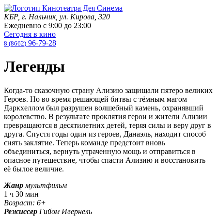
КБР, г. Нальчик, ул. Кирова, 320
Ежедневно с
9:00
до
23:00
Сегодня в кино
96-79-28
8 (8662)
Легенды
Когда-то сказочную страну Ализию защищали пятеро великих
Героев. Но во время решающей битвы с тёмным магом
Даркхеллом был разрушен волшебный камень, охранявший
королевство. В результате проклятия герои и жители Ализии
превращаются в десятилетних детей, теряя силы и веру друг в
друга. Спустя годы один из героев, Данаэль, находит способ
снять заклятие. Теперь команде предстоит вновь
объединиться, вернуть утраченную мощь и отправиться в
опасное путешествие, чтобы спасти Ализию и восстановить
её былое величие.
Жанр
мультфильм
1 ч 30 мин
Возраст: 6+
Режиссер
Гийом Ивернель