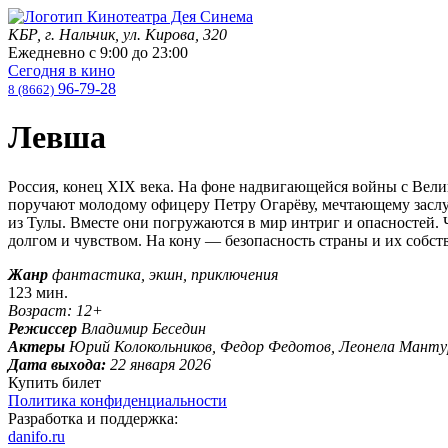
КБР, г. Нальчик, ул. Кирова, 320
Ежедневно с
9:00
до
23:00
Сегодня в кино
96-79-28
8 (8662)
Левша
Россия, конец XIX века. На фоне надвигающейся войны с Вели
поручают молодому офицеру Петру Огарёву, мечтающему заслу
из Тулы. Вместе они погружаются в мир интриг и опасностей. 
долгом и чувством. На кону — безопасность страны и их собст
Жанр
фантастика, экшн, приключения
123 мин.
Возраст: 12+
Режиссер
Владимир Беседин
Актеры
Юрий Колокольников, Федор Федотов, Леонела Мантуро
Дата выхода:
22 января 2026
Купить билет
Политика конфиденциальности
Разработка и поддержка:
danifo.ru