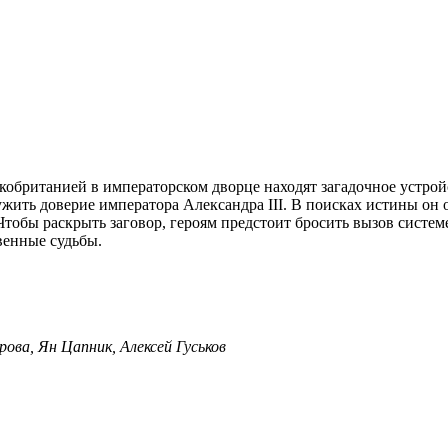
кобританией в императорском дворце находят загадочное устро
жить доверие императора Александра III. В поисках истины он
Чтобы раскрыть заговор, героям предстоит бросить вызов систем
венные судьбы.
ва, Ян Цапник, Алексей Гуськов