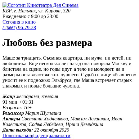
КБР, г. Нальчик, ул. Кирова, 320
Ежедневно с
9:00
до
23:00
Сегодня в кино
96-79-28
8 (8662)
Любовь без размера
Маше за тридцать. Съемная квартира, ни мужа, ни детей, ни
любовника. Еще несколько лет назад она покоряла Москву и
блистала на сцене, но годы идут, а тело не молодеет, да и
размеры оставляют желать лучшего. Судьба в лице «бывшего»
уносит ее к подножью Эльбруса, где Маша встречает старых
знакомых и новые большие чувства.
Жанр
мелодрама, комедия
91 мин. / 01:31
Возраст: 16+
Режиссер
Мария Шульгина
Актеры
Светлана Ходченкова, Максим Лагашкин, Иван
Колесников, Софья Лебедева, Ирина Демидкина
Дата выхода:
22 октября 2020
Политика конфиденциальности