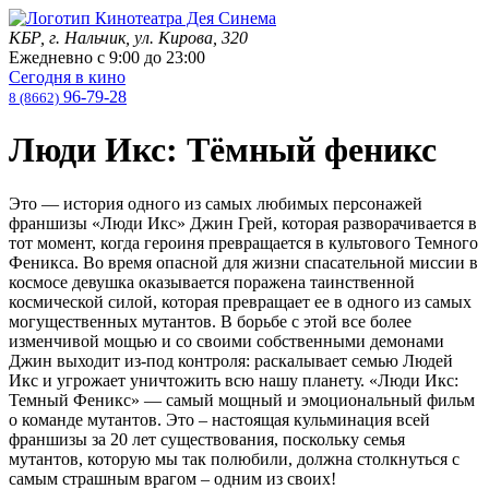
КБР, г. Нальчик, ул. Кирова, 320
Ежедневно с
9:00
до
23:00
Сегодня в кино
96-79-28
8 (8662)
Люди Икс: Тёмный феникс
Это — история одного из самых любимых персонажей
франшизы «Люди Икс» Джин Грей, которая разворачивается в
тот момент, когда героиня превращается в культового Темного
Феникса. Во время опасной для жизни спасательной миссии в
космосе девушка оказывается поражена таинственной
космической силой, которая превращает ее в одного из самых
могущественных мутантов. В борьбе с этой все более
изменчивой мощью и со своими собственными демонами
Джин выходит из-под контроля: раскалывает семью Людей
Икс и угрожает уничтожить всю нашу планету. «Люди Икс:
Темный Феникс» — самый мощный и эмоциональный фильм
о команде мутантов. Это – настоящая кульминация всей
франшизы за 20 лет существования, поскольку семья
мутантов, которую мы так полюбили, должна столкнуться с
самым страшным врагом – одним из своих!