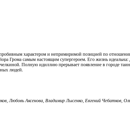
пробивным характером и непримиримой позицией по отношению 
айора Грома самым настоящим супергероем. Его жизнь идеальна:
елкиной. Полную идиллию прерывает появление в городе таинс
чных людей.
аков, Любовь Аксенова, Владимир Лысенко, Евгений Чебатков, О