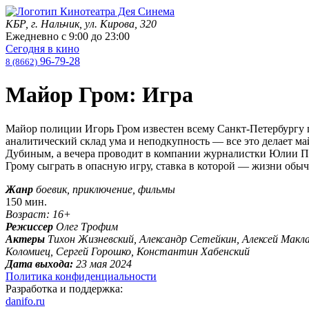
КБР, г. Нальчик, ул. Кирова, 320
Ежедневно с
9:00
до
23:00
Сегодня в кино
96-79-28
8 (8662)
Майор Гром: Игра
Майор полиции Игорь Гром известен всему Санкт-Петербургу 
аналитический склад ума и неподкупность — все это делает м
Дубиным, а вечера проводит в компании журналистки Юлии Пч
Грому сыграть в опасную игру, ставка в которой — жизни обы
Жанр
боевик, приключение, фильмы
150 мин.
Возраст: 16+
Режиссер
Олег Трофим
Актеры
Тихон Жизневский, Александр Сетейкин, Алексей Макл
Коломиец, Сергей Горошко, Константин Хабенский
Дата выхода:
23 мая 2024
Политика конфиденциальности
Разработка и поддержка:
danifo.ru