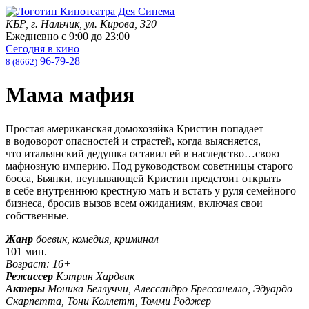
КБР, г. Нальчик, ул. Кирова, 320
Ежедневно с
9:00
до
23:00
Сегодня в кино
96-79-28
8 (8662)
Мама мафия
Простая американская домохозяйка Кристин попадает
в водоворот опасностей и страстей, когда выясняется,
что итальянский дедушка оставил ей в наследство…свою
мафиозную империю. Под руководством советницы старого
босса, Бьянки, неунывающей Кристин предстоит открыть
в себе внутреннюю крестную мать и встать у руля семейного
бизнеса, бросив вызов всем ожиданиям, включая свои
собственные.
Жанр
боевик, комедия, криминал
101 мин.
Возраст: 16+
Режиссер
Кэтрин Хардвик
Актеры
Моника Беллуччи, Алессандро Брессанелло, Эдуардо
Скарпетта, Тони Коллетт, Томми Роджер