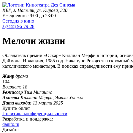
КБР, г. Нальчик, ул. Кирова, 320
Ежедневно с
9:00
до
23:00
Сегодня в кино
96-79-28
8 (8662)
Мелочи жизни
Обладатель премии «Оскар» Киллиан Мерфи в истории, основа
Дэймона. Ирландия, 1985 год. Накануне Рождества скромный 
католического монастыря. В поисках справедливости ему приде
Жанр
драма
104
Возраст: 18+
Режиссер
Тим Милантс
Актеры
Киллиан Мёрфи, Эмили Уотсон
Дата выхода:
13 марта 2025
Купить билет
Политика конфиденциальности
Разработка и поддержка:
danifo.ru
Дизайн: