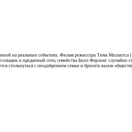
нной на реальных событиях. Фильм режиссера Тима Милантса (
угольщик и преданный отец семейства Билл Ферлонг случайно с
тся столкнуться с неодобрением семьи и бросить вызов обществу