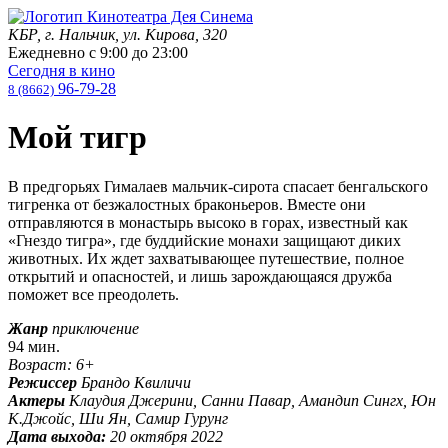
КБР, г. Нальчик, ул. Кирова, 320
Ежедневно с
9:00
до
23:00
Сегодня в кино
96-79-28
8 (8662)
Мой тигр
В предгорьях Гималаев мальчик-сирота спасает бенгальского
тигренка от безжалостных браконьеров. Вместе они
отправляются в монастырь высоко в горах, известный как
«Гнездо тигра», где буддийские монахи защищают диких
животных. Их ждет захватывающее путешествие, полное
открытий и опасностей, и лишь зарождающаяся дружба
поможет все преодолеть.
Жанр
приключение
94 мин.
Возраст: 6+
Режиссер
Брандо Квиличи
Актеры
Клаудия Джерини, Санни Павар, Амандип Сингх, Юн
К.Джойс, Ши Ян, Самир Гурунг
Дата выхода:
20 октября 2022