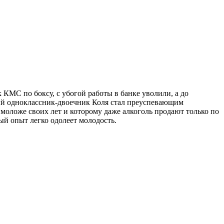
 КМС по боксу, с убогой работы в банке уволили, а до
лый одноклассник-двоечник Коля стал преуспевающим
оложе своих лет и которому даже алкоголь продают только по
ый опыт легко одолеет молодость.