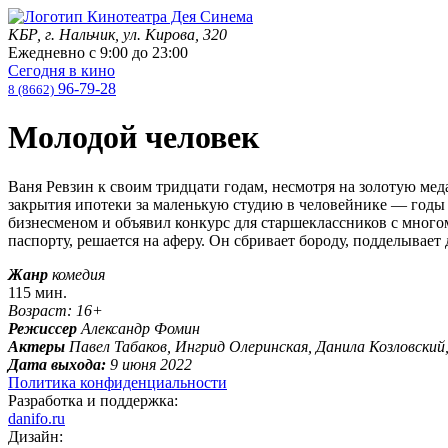
КБР, г. Нальчик, ул. Кирова, 320
Ежедневно с
9:00
до
23:00
Сегодня в кино
96-79-28
8 (8662)
Молодой человек
Ваня Ревзин к своим тридцати годам, несмотря на золотую меда
закрытия ипотеки за маленькую студию в человейнике — годы 
бизнесменом и объявил конкурс для старшеклассников с много
паспорту, решается на аферу. Он сбривает бороду, подделывает
Жанр
комедия
115 мин.
Возраст: 16+
Режиссер
Александр Фомин
Актеры
Павел Табаков, Ингрид Олеринская, Данила Козловский
Дата выхода:
9 июня 2022
Политика конфиденциальности
Разработка и поддержка:
danifo.ru
Дизайн: