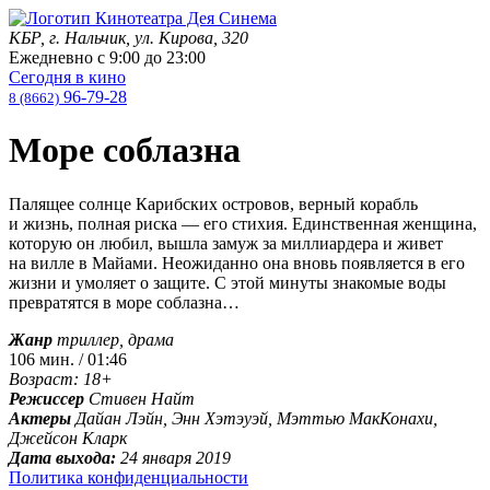
КБР, г. Нальчик, ул. Кирова, 320
Ежедневно с
9:00
до
23:00
Сегодня в кино
96-79-28
8 (8662)
Море соблазна
Палящее солнце Карибских островов, верный корабль
и жизнь, полная риска — его стихия. Единственная женщина,
которую он любил, вышла замуж за миллиардера и живет
на вилле в Майами. Неожиданно она вновь появляется в его
жизни и умоляет о защите. С этой минуты знакомые воды
превратятся в море соблазна…
Жанр
триллер, драма
106 мин. / 01:46
Возраст: 18+
Режиссер
Стивен Найт
Актеры
Дайан Лэйн, Энн Хэтэуэй, Мэттью МакКонахи,
Джейсон Кларк
Дата выхода:
24 января 2019
Политика конфиденциальности